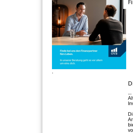
F
.
D
..
Al
In
Di
Ar
bi
vo