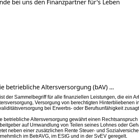
inde bei uns den Finanzpartner für's Leben
ie betriebliche Altersversorgung (bAV) ...
. ist der Sammelbegriff für alle finanziellen Leistungen, die ein
tersversorgung, Versorgung von berechtigten Hinterbliebenen im
validitätsversorgung bei Erwerbs- oder Berufsunfähigkeit zusagt
e betriebliche Altersversorgung gewährt einen Rechtsanspruc
beitgeber auf Umwandlung von Teilen seines Lohnes oder Gehal
etet neben einer zusätzlichen Rente Steuer- und Sozialversiche
rnehmlich im BetrAVG, im EStG und in der SvEV geregelt.